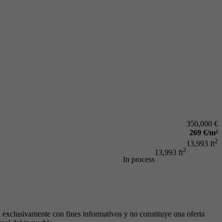
350,000 €
269 €/m²
2
13,993 ft
2
13,993 ft
In process
a exclusivamente con fines informativos y no constituye una oferta