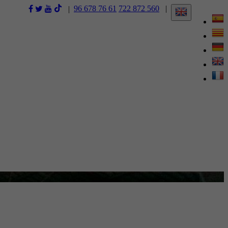
96 678 76 61
722 872 560
|
|