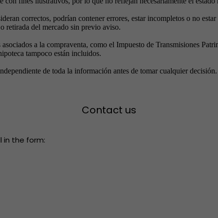
con fines ilustrativos, por lo que no reflejan necesariamente el estado 
ideran correctos, podrían contener errores, estar incompletos o no estar
o retirada del mercado sin previo aviso.
s asociados a la compraventa, como el Impuesto de Transmisiones Patrimon
 hipoteca tampoco están incluidos.
 independiente de toda la información antes de tomar cualquier decisión.
Contact us
 in the form: