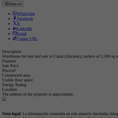
Share on
WhatsApp
Facebook
X
LinkedIn
Email
Copiar URL
Description
Warehouse for rent and sale in Catral (Alicante), surface of 1,300 sq m
Features
Sale Price
Price/m²
Constructed area
Usable floor space
Energy Rating
Location
The address of the property is approximate.
Nota legal:
La información contenida en este anuncio (incluidas fotog