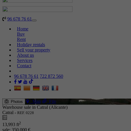
96 678 76 61
Toggle
navigation
Home
Buy
Rent
Holiday rentals
Sell your property
About us
Services
Contact
96 678 76 61
722 872 560
Map
File
Photos
Warehouse sale in Catral (Alicante)
Catral -
REF. 0228
2
13,993 ft
sale:
350,000 €