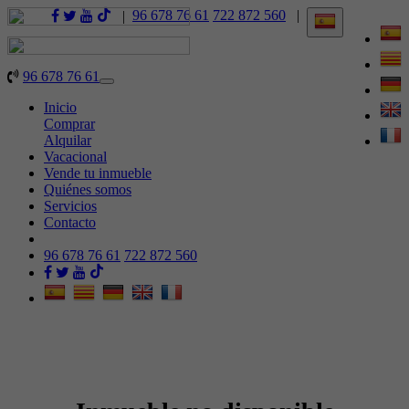
96 678 76 61
722 872 560
|
|
96 678 76 61
Toggle
navigation
Inicio
Comprar
Alquilar
Vacacional
Vende tu inmueble
Quiénes somos
Servicios
Contacto
96 678 76 61
722 872 560