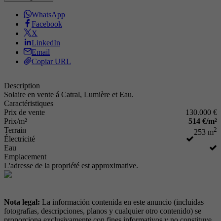
WhatsApp
Facebook
X
LinkedIn
Email
Copiar URL
Description
Solaire en vente á Catral, Lumière et Eau.
Caractéristiques
Prix de vente
130.000 €
Prix/m²
514 €/m²
Terrain
2
253 m
Électricité
Eau
Emplacement
L'adresse de la propriété est approximative.
Nota legal:
La información contenida en este anuncio (incluidas
fotografías, descripciones, planos y cualquier otro contenido) se
proporciona exclusivamente con fines informativos y no constituye