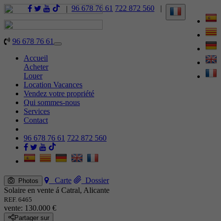
96 678 76 61
722 872 560
|
|
96 678 76 61
Toggle
navigation
Accueil
Acheter
Louer
Location Vacances
Vendez votre propriété
Qui sommes-nous
Services
Contact
96 678 76 61
722 872 560
Carte
Dossier
Photos
Solaire en vente á Catral, Alicante
REF. 6465
vente:
130.000 €
Partager sur